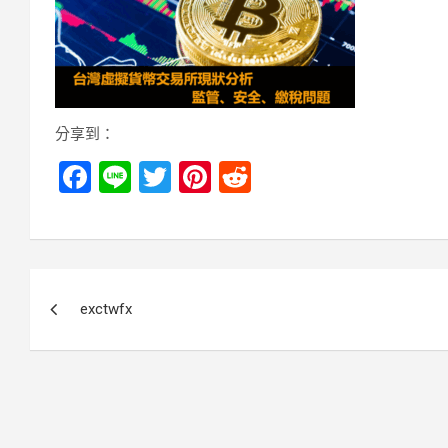
分享到：
F
Li
T
Pi
R
a
n
wi
nt
e
ce
e
tt
er
d
b
er
es
di
文
o
t
t
exctwfx
章
o
k
導
覽