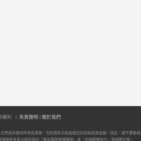
索權利
免責聲明
|
關於我們
。它們並非適合所有投資者，您的損失可能超過您的初始投資金額。因此，請不要動用
詳情請參考各大經紀商的『產品風險披露聲明』或『金融服務指引』等相關文檔。