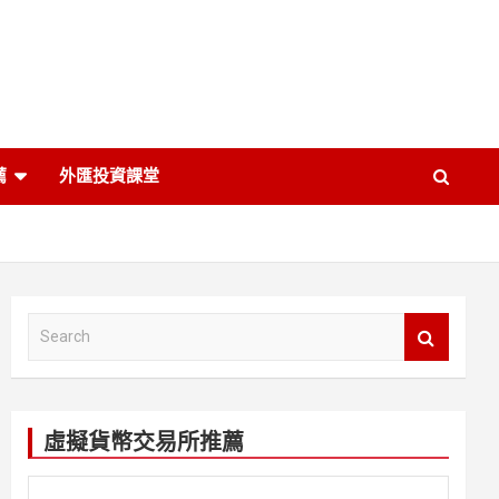
薦
外匯投資課堂
S
e
a
r
c
虛擬貨幣交易所推薦
h