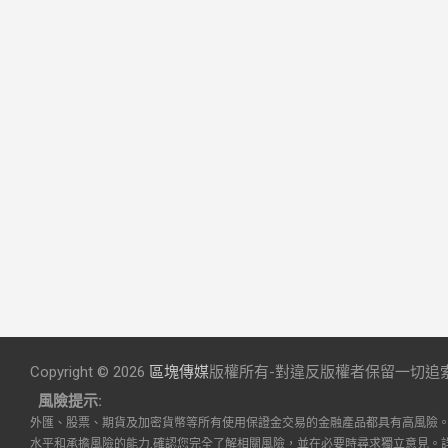
Copyright © 2026
區塊傳媒
版權所有-對違反版權者保留一切追
風險提示:
外匯、股票、期貨及加密貨幣等所有使用保證金交易的金融產品都具有高風險
水平和承擔風險的能力,確認您完全了解相關風險，並在必要時尋求獨立意見。