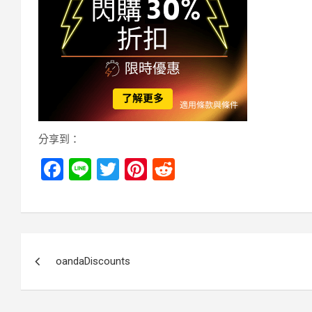
分享到：
F
Li
T
Pi
R
a
n
wi
nt
e
ce
e
tt
er
d
b
er
es
di
文
o
t
t
oandaDiscounts
章
o
k
導