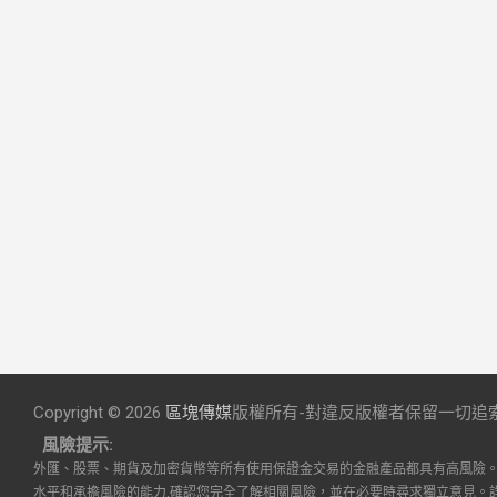
Copyright © 2026
區塊傳媒
版權所有-對違反版權者保留一切追
風險提示:
外匯、股票、期貨及加密貨幣等所有使用保證金交易的金融產品都具有高風險
水平和承擔風險的能力,確認您完全了解相關風險，並在必要時尋求獨立意見。