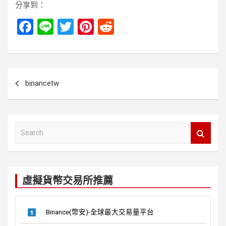
分享到：
F
Li
T
Pi
R
a
n
wi
nt
e
ce
e
tt
er
d
b
er
es
di
文
binancetw
o
t
t
章
o
導
k
覽
S
e
a
r
c
虛擬貨幣交易所推薦
h
Binance(幣安)-全球最大交易量平台