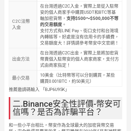
在台灣透過C2C入金，實際上是從入駐幣
安的個人商家手中購買USDT和BTC等基
軸加密貨幣，
支持$500～$500,000不等
C2C法幣
的交易額度
。
入金
支付方式有LINE Pay、街口支付和台灣境
內轉賬等。好處是沒有信用卡的手續費，
交易額度大！詳情請參考幣安中文官網！
在台灣透過C2C出金，實際上是將加密貨
出金方法
幣賣個入駐幣安的個人商家商家，支付方
式由商家指定！
10美金（比特幣等可以分割購買，某些
最小交易
購買0.001BTC，約50美元）
推薦邀請碼輸入 「BJP6U95K」
二.Binance安全性評價-幣安可
信嗎？是否為詐騙平台？
和一些小平台相比，幣安作為全球最大的加密貨幣交易