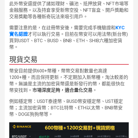
此外幣安還提供了諸如理財、礦池、抵押放貸、NFT市場等
金融服務。以及持倉享受新幣空投、NFT盲盒、開戶獎勵和
交易獎勵等各種新奇玩法來吸引用戶。
需要注意的是，在註冊幣安後，需要完成手機驗證和
KYC
實名認證
才可以執行交易。目前在幣安可以用法幣(新台幣)
買到USDT、BTC、BUSD、BNB、ETH、SHIB六種加密貨
幣。
現貨交易
幣安目前提供600+幣種，幣幣交易對數量也高達
1200+種，而且保持更新，不定期加入新幣種，淘汰較差的
幣。無論是主流的加密貨幣還是新發行的幣，都能很快在
幣安找到。
市場深度足夠，適合量化交易
。
例如穩定幣：USDT泰達幣、BUSD幣安穩定幣、UST穩定
幣；主流加密貨幣：BTC比特幣、ETH以太幣、BNB幣安
幣、DOGE狗狗幣等。