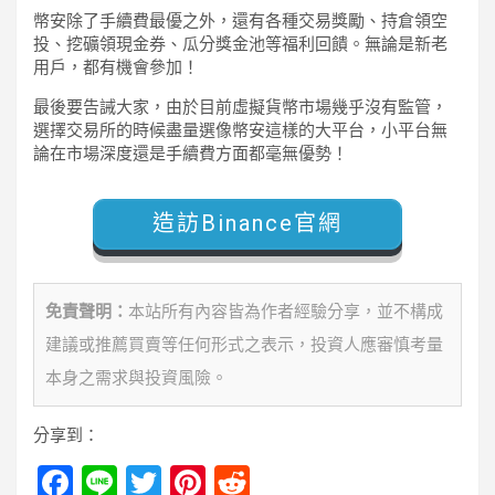
幣安除了手續費最優之外，還有各種交易獎勵、持倉領空
投、挖礦領現金券、瓜分獎金池等福利回饋。無論是新老
用戶，都有機會參加！
最後要告誡大家，由於目前虛擬貨幣市場幾乎沒有監管，
選擇交易所的時候盡量選像幣安這樣的大平台，小平台無
論在市場深度還是手續費方面都毫無優勢！
造訪Binance官網
免責聲明：
本站所有內容皆為作者經驗分享，並不構成
建議或推薦買賣等任何形式之表示，投資人應審慎考量
本身之需求與投資風險。
分享到：
F
Li
T
Pi
R