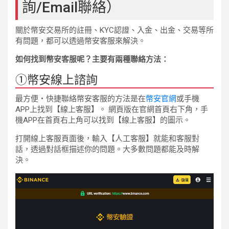
詢/Email聯絡）
關於幣安交易所的註冊、KYC認證、入金、出金、交易等所
有問題，都可以透過幣安客服來解決。
如何找到幣安客服呢？主要有兩種聯絡方法：
①幣安線上諮詢
最方便・快捷聯絡幣安客服的方法是在
幣安官網
或手機
APP上找到【線上客服】。 網頁版在官網首頁右下角，手
機APP在首頁右上角可以找到【線上客服】的圖示。
打開線上客服頁面後，輸入【人工客服】就能和客服對
話，透過對話框描述你的問題。大多數問題都能及時解
決。