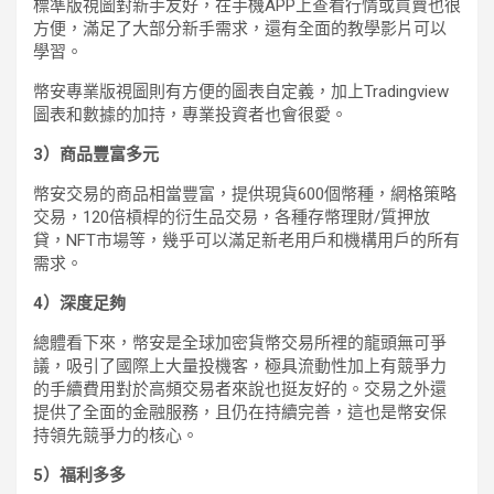
標準版視圖對新手友好，在手機APP上查看行情或買賣也很
方便，滿足了大部分新手需求，還有全面的教學影片可以
學習。
幣安專業版視圖則有方便的圖表自定義，加上Tradingview
圖表和數據的加持，專業投資者也會很愛。
3）商品豐富多元
幣安交易的商品相當豐富，提供現貨600個幣種，網格策略
交易，120倍槓桿的衍生品交易，各種存幣理財/質押放
貸，NFT市場等，幾乎可以滿足新老用戶和機構用戶的所有
需求。
4）深度足夠
總體看下來，幣安是全球加密貨幣交易所裡的龍頭無可爭
議，吸引了國際上大量投機客，極具流動性加上有競爭力
的手續費用對於高頻交易者來說也挺友好的。交易之外還
提供了全面的金融服務，且仍在持續完善，這也是幣安保
持領先競爭力的核心。
5）福利多多