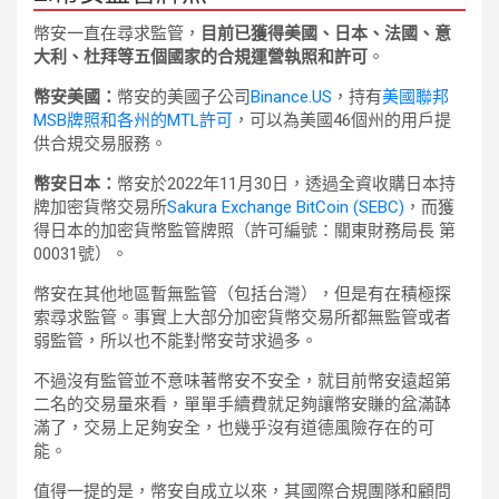
幣安一直在尋求監管，
目前已獲得美國、日本、法國、意
大利、杜拜等五個國家的合規運營執照和許可
。
幣安美國：
幣安的美國子公司
Binance.US
，持有
美國聯邦
MSB牌照和各州的MTL許可
，可以為美國46個州的用戶提
供合規交易服務。
幣安日本：
幣安於2022年11月30日，透過全資收購日本持
牌加密貨幣交易所
Sakura Exchange BitCoin (SEBC)
，而獲
得日本的加密貨幣監管牌照（許可編號：關東財務局長 第
00031號）。
幣安在其他地區暫無監管（包括台灣），但是有在積極探
索尋求監管。事實上大部分加密貨幣交易所都無監管或者
弱監管，所以也不能對幣安苛求過多。
不過沒有監管並不意味著幣安不安全，就目前幣安遠超第
二名的交易量來看，單單手續費就足夠讓幣安賺的盆滿缽
滿了，交易上足夠安全，也幾乎沒有道德風險存在的可
能。
值得一提的是，幣安自成立以來，其國際合規團隊和顧問