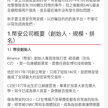
所，安全性還是要高的多。幣安雖然在2019年5月有被駭客
攻擊導致丟失7000顆比特幣的事件，但之後動用SAFU基金
全額賠償用戶損失，並且最近幾年沒有發生類似問題。
新手要注意冒充幣安網，以詐騙目的的釣魚平台，不懂可
以寫信諮詢我們。
1.幣安公司概要（創始人、規模、排
名）
1）幣安創始人
Binance（幣安）創始人兼首席執行官. 趙長鵬（別名
CZ），是一位連續創業家，曾擔任過彭博社技術總監。
他於2017年7月創立幣安，只用了短短180天，就把幣安發
展成了全球最大的加密貨幣交易所。
CZ於1977年出生於江蘇連雲港，畢業於加拿大麥吉爾大
學。如今已成為華人首富，身價破百億美元。
做為幣安的CEO，CZ在幣圈乃至華爾街都有非常高的知名
度，經常被CNBC等知名媒體採訪。成為說話都會讓幣圈震