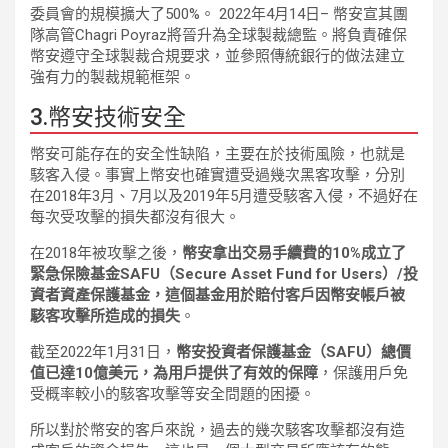
委員會的規模擴大了500%。 2022年4月14日– 幣安宣其團
隊高管Chagri Poyraz將晉升為全球製裁總監。將負責確保
幣安遵守全球製裁合規要求，並參照傳統銀行的做法建立
強有力的製裁規範框架。
3.幣安技術安全
幣安可能存在的安全性缺陷，主要在於技術風險，也就是
駭客入侵。事實上幣安也確實遭受過幾次黑客攻擊，分別
在2018年3月、7月以及2019年5月遭受駭客入侵，不過好在
每次受攻擊的損失都沒有很大。
在2018年被攻擊之後，
幣安拿出交易手續費的10%成立了
緊急保險基金SAFU（Secure Asset Fund for Users）/投
資者資產保護基金，這個基金用於賠付客戶因幣安帳戶被
駭客攻擊所造成的損失
。
截至2022年1月31日，
幣安投資者保護基金（SAFU）總價
值已達10億美元，為用戶提供了有效的保障
，保護用戶免
受概率較小的駭客攻擊等安全問題的困擾。
所以對於幣安的客戶來說，過去的幾次駭客攻擊都沒有造