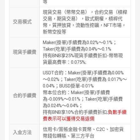
等
現貨交易（幣幣交易），合約交易（槓桿
交易，期貨交易），歐式期權，槓桿代
交易模式
幣，質押放貸，流動性挖礦，NFT市場，
新幣空投等
Maker(掛單)手續費為0.02%～0.1%；
Taker(吃單)手續費為0.04%～0.1%
現貨手續費
持有BNB享25%現貨手續費折扣-幣幣現
貨最高費率：0.075%;
USDT合約：Maker(掛單)手續費為0.00%
～0.02%；Taker(吃單)手續費為 0.017%～
0.04%；BUSD掛單-0.01%
幣本位合約：Maker(掛單)手續費
合約手續費
為-0.009%～0.01%；Taker(吃單)手續費
為0.024%～0.04%；
持有BNB享10%合約手續費折扣;
負數手續
費表示可以獲得交易返佣
信用卡/簽帳金融卡買幣、C2C、加密貨
入金方法
幣錢包轉賬、第三方平台