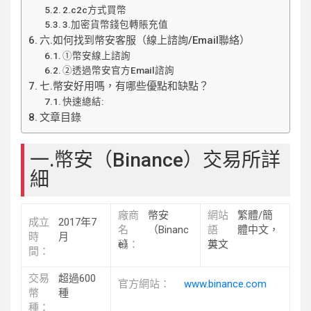
2.c2c方式買幣
3.加密貨幣錢包轉賬充值
六.如何找到幣安客服（線上諮詢/Email聯絡）
①幣安線上諮詢
②透過幣安官方Email諮詢
七.幣安好用嗎，有哪些優點和缺點？
快速總結:
文章目錄
一.幣安（Binance）交易所詳
細
廠商
幣安
網站
繁體/簡
成立
2017年7
名
（Binanc
語
體中文，
時
月
稱：
e）
言：
英文
間：
交易
超過600
官方網站：
www.binance.com
幣
種
種：