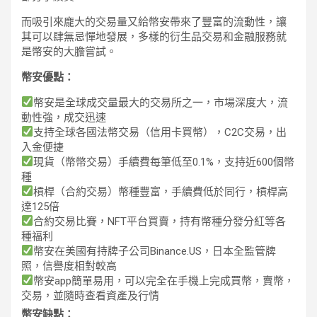
而吸引來龐大的交易量又給幣安帶來了豐富的流動性，讓
其可以肆無忌憚地發展，多樣的衍生品交易和金融服務就
是幣安的大膽嘗試。
幣安優點：
幣安是全球成交量最大的交易所之一，市場深度大，流
動性強，成交迅速
支持全球各國法幣交易（信用卡買幣），C2C交易，出
入金便捷
現貨（幣幣交易）手續費每筆低至0.1%，支持近600個幣
種
槓桿（合約交易）幣種豐富，手續費低於同行，槓桿高
達125倍
合約交易比賽，NFT平台買賣，持有幣種分發分紅等各
種福利
幣安在美國有持牌子公司Binance.US，日本全監管牌
照，信譽度相對較高
幣安app簡單易用，可以完全在手機上完成買幣，賣幣，
交易，並隨時查看資產及行情
幣安缺點：