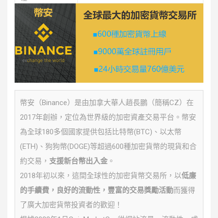
幣安（Binance）是由加拿大華人趙長鵬（簡稱CZ）在
2017年創辦，定位為世界級的加密資產交易平台。幣安
為全球180多個國家提供包括比特幣(BTC)、以太幣
(ETH)、狗狗幣(DOGE)等超過600種加密貨幣的現貨和合
約交易，
支援新台幣出入金
。
2018年初以來，這間全球性的加密貨幣交易所，以
低廉
的手續費，良好的流動性，豐富的交易獎勵活動
而獲得
了廣大加密貨幣投資者的歡迎！