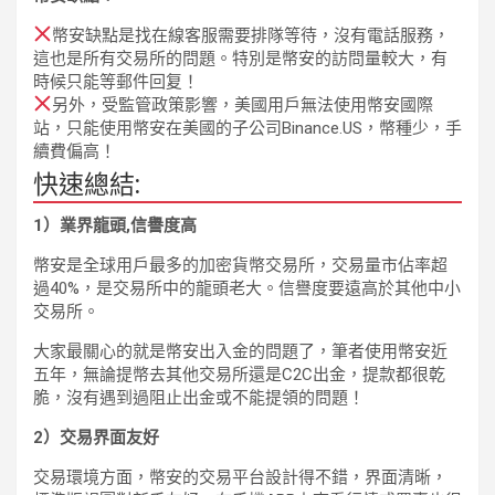
幣安缺點是找在線客服需要排隊等待，沒有電話服務，
這也是所有交易所的問題。特別是幣安的訪問量較大，有
時候只能等郵件回复！
另外，受監管政策影響，美國用戶無法使用幣安國際
站，只能使用幣安在美國的子公司Binance.US，幣種少，手
續費偏高！
快速總結:
1）業界龍頭,信譽度高
幣安是全球用戶最多的加密貨幣交易所，交易量市佔率超
過40%，是交易所中的龍頭老大。信譽度要遠高於其他中小
交易所。
大家最關心的就是幣安出入金的問題了，筆者使用幣安近
五年，無論提幣去其他交易所還是C2C出金，提款都很乾
脆，沒有遇到過阻止出金或不能提領的問題！
2）交易界面友好
交易環境方面，幣安的交易平台設計得不錯，界面清晰，