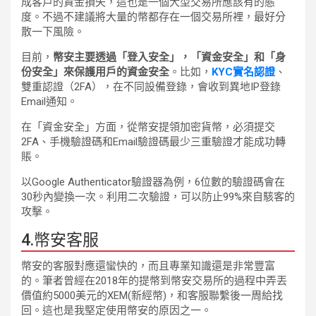
成客戶的資金損失，這也是一個大型交易所應該有的態
度。不過不建議將大量的幣都存在一個交易所裡，最好分
散一下風險。
目前，
幣安主要透過「登入安全」，「資金安全」和「身
份安全」來保護用戶的資金安全
。比如，
KYC實名認證
、
雙重認證（2FA），在不同設備登錄，會收到異地IP登錄
Email通知。
在「資金安全」方面，從幣安提領加密貨幣，必須提交
2FA、手機驗證碼和Email驗證碼最少三重驗證才能成功轉
賬。
以Google Authenticator驗證器為例，6位數的驗證碼會在
30秒內變換一次。利用二次驗證，可以防止99%來自駭客的
攻擊。
4.幣安客服
幣安的客服對應還蠻快的，而且專業知識還是非常豐富
的。筆者曾經在2018年的提幣到幣安交易所的過程中弄丟
價值約5000美元的XEM(新經幣)，和客服聯繫後一周給找
回。這也是我堅定使用幣安的原因之一。