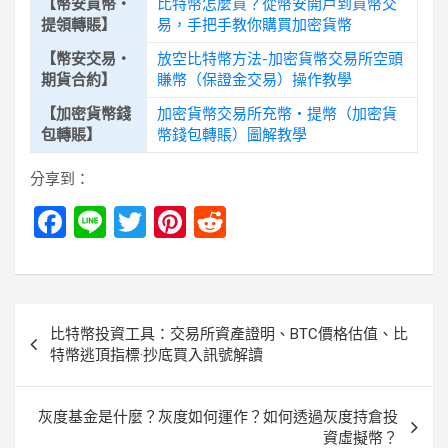
【幣安買幣・
比特幣怎麼買？從幣安開戶到買幣交
提領轉賬】
易，手把手教你購買加密貨幣
【幣安交易・
放空比特幣方法-加密貨幣交易所空頭
期貨合約】
賺幣（保證金交易）操作教學
【加密貨幣錢
加密貨幣交易所充幣・提幣（加密貨
包轉賬】
幣錢包轉賬）圖解教學
分享到：
F
Li
T
Pi
R
a
n
wi
nt
e
ce
e
tt
er
d
b
er
es
di
文
比特幣投資工具：交易所資產證明、BTC價格估值、比
o
t
t
章
特幣逃頂指標·抄底買入訊號解讀
o
導
k
覽
灰度基金是什麼？灰度如何運作？如何透過灰度持倉投
資虛擬幣？