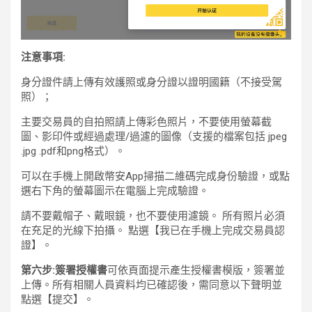
注意事項:
身分證件請上傳有效護照或身分證以證明國籍（不接受駕
照）；
主要交易員的自拍照請上傳彩色照片，不要使用螢幕截
圖、影印件或經過處理/過濾的圖像（支援的檔案包括 jpeg
.jpg .pdf和png格式）。
可以在手機上開啟幣安App掃描二維碼完成身份驗證，或點
選右下角的螢幕圖示在電腦上完成驗證。
請不要戴帽子、戴眼鏡，也不要使用濾鏡。 所有照片必須
在充足的光線下拍攝。 點選【我已在手機上完成交易員認
證】。
第六步:簽署授權書
可依頁面提示產生授權書模版，簽署並
上傳。所有相關人員資料均已確認後，需同意以下聲明並
點選【提交】。