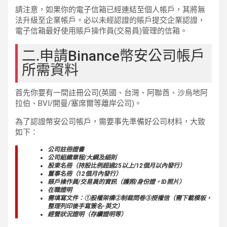
請注意，如果你的電子信箱已經連結至個人帳戶，其將無
法升級至企業帳戶。必以未經認證的賬戶提交企業認證，
電子信箱最好使用賬戶操作員(交易員)管理的信箱。
二.申請Binance幣安公司帳戶
所需資料
首先你要有一間註冊公司(英國、台灣、阿聯酋、沙烏地阿
拉伯、BVI/開曼/塞席爾等離岸公司)。
為了認證幣安公司帳戶，需要事先準備好公司材料，大致
如下：
公司註冊證書
公司組織章程/大綱及細則
股東名冊（持股比例超過25以上/12個月以內發行）
董事名冊（12個月內發行）
賬戶操作員/交易員的資訊（護照/身份證，ID照片）
在職證明
需填寫文件：①股權架構②制裁問卷③授權信（需下載模板，
整理列印後手寫簽名-英文）
經營狀況證明（存續證明等）