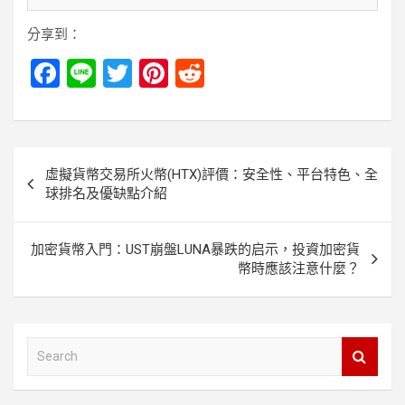
分享到：
F
Li
T
Pi
R
a
n
wi
nt
e
ce
e
tt
er
d
b
er
es
di
文
虛擬貨幣交易所火幣(HTX)評價：安全性、平台特色、全
o
t
t
章
球排名及優缺點介紹
o
導
k
覽
加密貨幣入門：UST崩盤LUNA暴跌的启示，投資加密貨
幣時應該注意什麼？
S
e
a
r