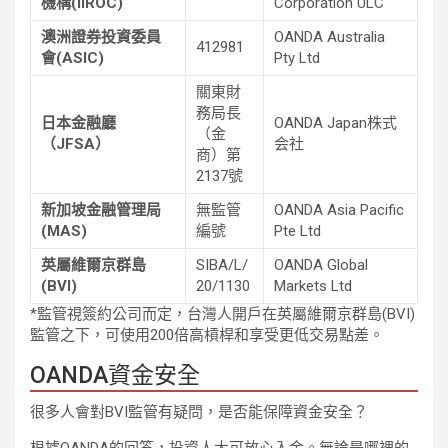
機構(IIROC)
Corporation ULC
澳洲證券投資委員
OANDA Australia
412981
會(ASIC)
Pty Ltd
關東財
務局長
日本金融廳
OANDA Japan株式
（金
（JFSA）
会社
商）第
2137號
新加坡金融管理局
無監管
OANDA Asia Pacific
(MAS)
編號
Pte Ltd
英屬維爾京群島
SIBA/L/
OANDA Global
(BVI)
20/1130
Markets Ltd
*監管視簽約公司而定，台灣人開戶在英屬維爾京群島(BVI)
監管之下，可使用200倍高槓桿和享受更低交易點差。
OANDA資金安全
很多人會對BVI監管有疑問，是否能保障資金安全？