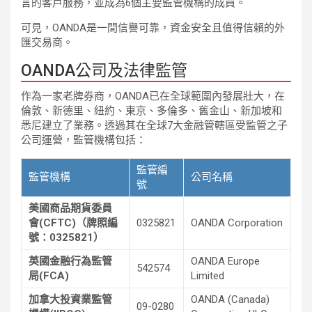
言的客戶服務，並成為6個主要監管機構的成員。
可見，OANDA是一間信譽可靠，資金安全且值得信賴的外
匯交易商。
OANDA公司及法律監管
作為一家老牌券商，OANDA已在全球範圍內發展壯大，在
倫敦、新德里、紐約、東京、多倫多、舊金山、新加坡和
悉尼建立了業務。透過其在全球7大金融管轄區受監管之子
公司運營，監管機構包括：
監管編
監管機構
公司名稱
號
美國商品期貨委員
會(CFTC)（牌照編
0325821
OANDA Corporation
號：0325821）
英國金融行為監管
OANDA Europe
542574
局(FCA)
Limited
加拿大投資業監管
OANDA (Canada)
09-0280