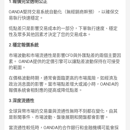
1.報價完全透明公正
OANDA堅持交易系統自動化（無經銷商幹預），以確保交
易執行快速穩定。
低點差只是影響交易成本的一部分，下單執行速度、穩定
性及眾多其他因素才決定了您的交易成本。
2.穩定報價系統
市場波動和市場流通性是影響CFD與外匯點差的兩個主要因
素。 OANDA提供的定價引擎可以讓點差波動保持在可接受
的範圍。
在價格波動時期，通常會面臨更高的市場風險，如經濟及
政治消息面的影響。當市場點差增大或減小時，OANDA的
報價系統會相對應的提高或降低點差。
3.深度流通性
全球貨幣市場的交易量與流通性無時不刻都在變化，由其
是新聞事件、市場波動、盤後展期和開盤都會影響。
當流通性較低時，OANDA的合作銀行和金融機構可能會採