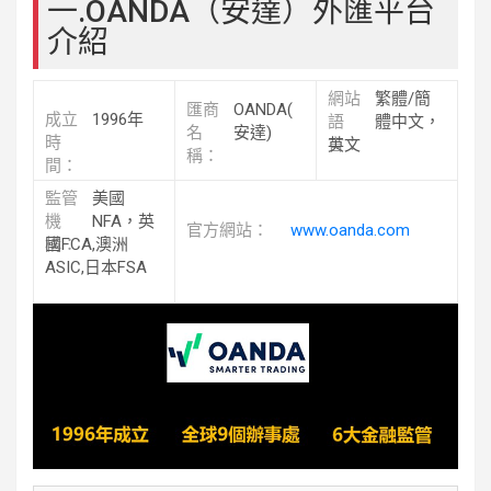
一.OANDA（安達）外匯平台
介紹
網站
繁體/簡
匯商
OANDA(
成立
1996年
語
體中文，
名
安達)
時
言：
英文
稱：
間：
監管
美國
機
NFA，英
官方網站：
www.oanda.com
構：
國FCA,澳洲
ASIC,日本FSA