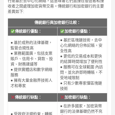
行是基於去中心化網絡，這意味著它們直接在發送者和接
收者之間處理加密貨幣交易。傳統銀行和加密銀行的主要
差異如下:
傳統銀行與加密銀行比較：
傳統銀行優點：
加密銀行優點：
● 基於區塊鏈技術，去中
● 基於成熟的法律基礎，
心化網絡的分佈記賬，安
監管合規性高
全性高
● 業務範圍廣，包括支票
● 更低的交易成本和更快
賬戶、信用卡、貸款、投
的結算時間增加了便利性
資、財務建議等
● 服務可在全球範圍 內訪
● 提供實體店和數字網絡
問，並允許即時轉賬，不
服務
受地域限制
● 擁有大量金融界技術人
● 只有少數專家懂區塊鏈
才和專家
技術
傳統銀行缺點：
加密銀行缺點：
● 在許多國家，加密貨幣
銀行的法律基礎仍然不充
● 受政府法規約束，轉帳