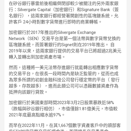
在矽谷銀行暴雷前後相繼倒閉卻較少被關注的另外兩家銀
行：Silvergate Capital（加密銀行）和Signature Bank（簽
名銀行），這兩家銀行都經營著開創性的區塊鏈系統，允
許客戶 24小時對數字貨幣進行即時的商業轉帳。
加密銀行於2017年推出的Silvergate Exchange
Network（SEN）交易平台是第一個法幣與數字貨幣兌換的
區塊鏈系統，而簽署銀行的Signet則在2019年推出。 自
2019年以來，這兩家銀行提供的交易平台已將超過2兆美元
轉入並轉出到加密資產市場。
然而，這種將一美元法幣存進銀行就能轉出相應數字貨幣
的交易平台，在很長一段時間內是缺乏監管的，從而也成
為眾多所謂的初創金融科技公司發行穩定幣的平台（ 發行
越多，存款越多），進而此類公司可以憑藉數據資產作為
抵押向該銀行貸款。
加密銀行於美國東部時間2023年3月2日股票暴跌近58%
（跌幅與矽谷銀行相仿），市值僅餘1.81億美元，市值較
2021年底最高點縮水逾97%。
而早在2022年11月，在其1,667個數字資產客戶中的頭部客