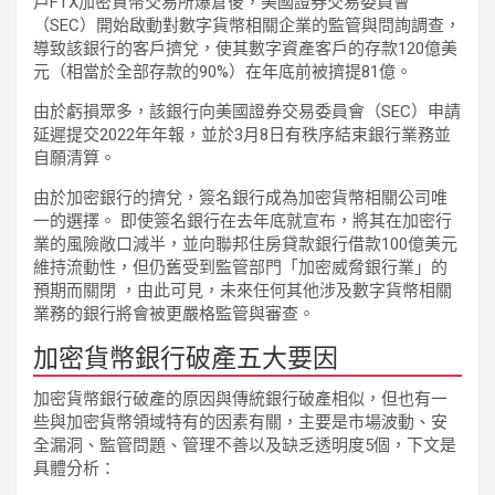
戶FTX加密貨幣交易所爆倉後，美國證券交易委員會
（SEC）開始啟動對數字貨幣相關企業的監管與問詢調查，
導致該銀行的客戶擠兌，使其數字資產客戶的存款120億美
元（相當於全部存款的90%）在年底前被擠提81億。
由於虧損眾多，該銀行向美國證券交易委員會（SEC）申請
延遲提交2022年年報，並於3月8日有秩序結束銀行業務並
自願清算。
由於加密銀行的擠兌，簽名銀行成為加密貨幣相關公司唯
一的選擇。 即使簽名銀行在去年底就宣布，將其在加密行
業的風險敞口減半，並向聯邦住房貸款銀行借款100億美元
維持流動性，但仍舊受到監管部門「加密威脅銀行業」的
預期而關閉 ，由此可見，未來任何其他涉及數字貨幣相關
業務的銀行將會被更嚴格監管與審查。
加密貨幣銀行破產五大要因
加密貨幣銀行破產的原因與傳統銀行破產相似，但也有一
些與加密貨幣領域特有的因素有關，主要是市場波動、安
全漏洞、監管問題、管理不善以及缺乏透明度5個，下文是
具體分析：