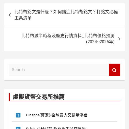
b
er
es
di
文
比特幣銘文是什麼？如何鑄造比特幣銘文？打銘文必備
o
t
t
章
工具清單
o
導
k
覽
比特幣減半時程及歷史行情資料_比特幣價格預測
(2024~2025年)
S
e
a
r
c
虛擬貨幣交易所推薦
h
Binance(幣安)-全球最大交易量平台
Bybit（拜比特)-新興衍生品交易所