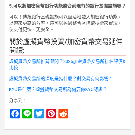
5.可以將加密貨幣銀行功能整合到現有的銀行基礎設施嗎？
可以！傳統銀行基礎設施可以靈活地融入加密銀行功能，
以帶來更高的效率。這可以透過整合區塊鏈技術來實現，
使支付更快、更安全。
關於虛擬貨幣投資/加密貨幣交易延伸
閱讀:
虛擬貨幣交易所推薦哪間？2025加密貨幣交易所排名評價&
比較
虛擬貨幣交易所的深度是指什麼？對交易有何影響?
KYC是什麼？虛擬貨幣交易所為何要做KYC認證？
分享到：
F
Li
T
Pi
R
a
n
wi
nt
e
ce
e
tt
er
d