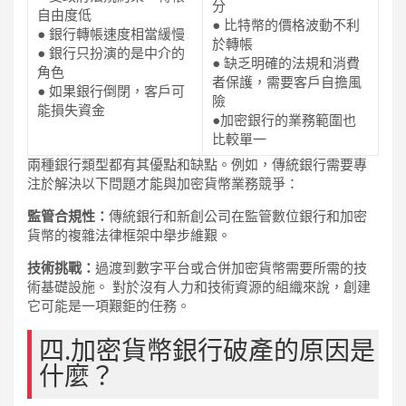
分
自由度低
● 比特幣的價格波動不利
● 銀行轉帳速度相當緩慢
於轉帳
● 銀行只扮演的是中介的
● 缺乏明確的法規和消費
角色
者保護，需要客戶自擔風
● 如果銀行倒閉，客戶可
險
能損失資金
●加密銀行的業務範圍也
比較單一
兩種銀行類型都有其優點和缺點。例如，傳統銀行需要專
注於解決以下問題才能與加密貨幣業務競爭：
監管合規性：
傳統銀行和新創公司在監管數位銀行和加密
貨幣的複雜法律框架中舉步維艱。
技術挑戰：
過渡到數字平台或合併加密貨幣需要所需的技
術基礎設施。 對於沒有人力和技術資源的組織來說，創建
它可能是一項艱鉅的任務。
四.加密貨幣銀行破產的原因是
什麼？