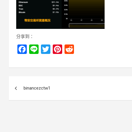
分享到：
F
Li
T
Pi
R
a
n
wi
nt
e
ce
e
tt
er
d
b
er
es
di
文
o
t
t
binancezctw1
章
o
k
導
覽