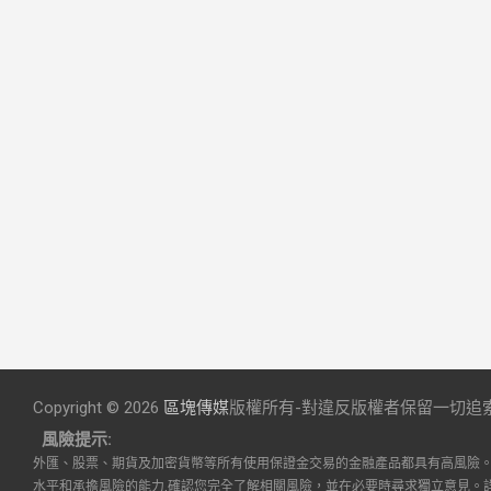
Copyright © 2026
區塊傳媒
版權所有-對違反版權者保留一切追
風險提示:
外匯、股票、期貨及加密貨幣等所有使用保證金交易的金融產品都具有高風險
水平和承擔風險的能力,確認您完全了解相關風險，並在必要時尋求獨立意見。