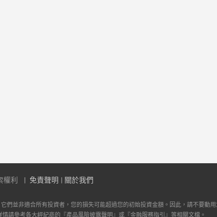
索權利
免責聲明
|
關於我們
。它們並非適合所有投資者，您的損失可能超過您的初始投資金額。因此，請不要動用
詳情請參考各大經紀商的『產品風險披露聲明』或『金融服務指引』等相關文檔。