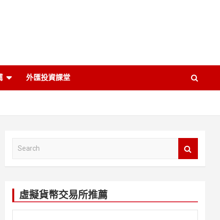
薦
外匯投資課堂
S
e
a
r
c
虛擬貨幣交易所推薦
h