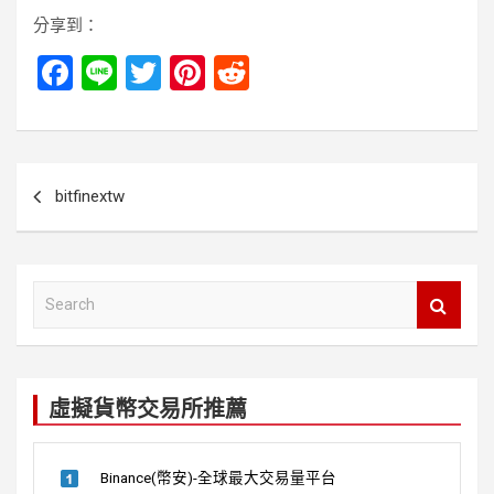
分享到：
F
Li
T
Pi
R
a
n
wi
nt
e
ce
e
tt
er
d
b
er
es
di
文
bitfinextw
o
t
t
章
o
導
k
覽
S
e
a
r
c
虛擬貨幣交易所推薦
h
Binance(幣安)-全球最大交易量平台