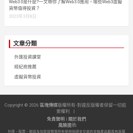
Web3.0是什麼?一文帶你了解Web3.0應用，哪些Web3虛擬
貨幣值得投資？
2023年3月8日
文章分類
外匯投資課堂
經紀商推薦
虛擬貨幣投資
Copyright © 2026
區塊傳媒
版權所有-對違反版權者保留一切追
索權利
免責聲明
|
關於我們
風險提示:
外匯、股票、期貨及加密貨幣等所有使用保證金交易的金融產品都具有高風