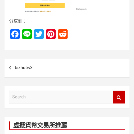
分享到：
F
Li
T
Pi
R
a
n
wi
nt
e
ce
e
tt
er
d
b
er
es
di
文
bizhutw3
o
t
t
章
o
導
k
覽
S
e
a
r
c
虛擬貨幣交易所推薦
h