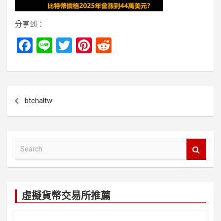
分享到：
F
Li
T
Pi
R
a
n
wi
nt
e
ce
e
tt
er
d
b
er
es
di
文
btchaltw
o
t
t
章
o
導
k
覽
S
e
a
r
c
虛擬貨幣交易所推薦
h