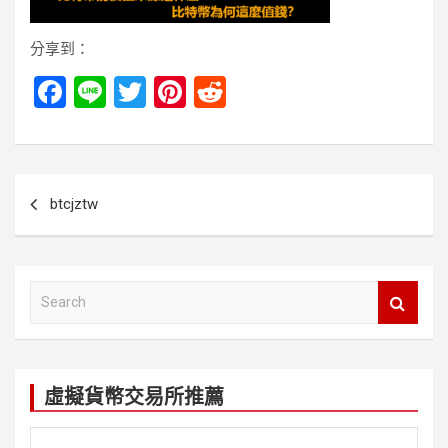
分享到：
F
Li
T
Pi
R
a
n
wi
nt
e
ce
e
tt
er
d
b
er
es
di
文
btcjztw
o
t
t
章
o
導
k
覽
S
e
a
r
c
虛擬貨幣交易所推薦
h