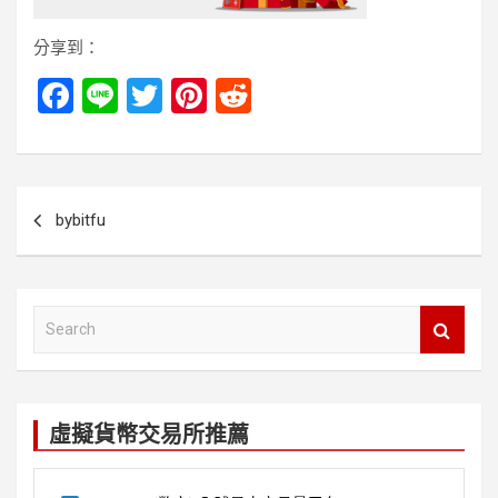
分享到：
F
Li
T
Pi
R
a
n
wi
nt
e
ce
e
tt
er
d
b
er
es
di
文
bybitfu
o
t
t
章
o
導
k
覽
S
e
a
r
c
虛擬貨幣交易所推薦
h