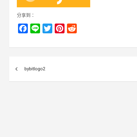
分享到：
F
Li
T
Pi
R
a
n
wi
nt
e
ce
e
tt
er
d
b
er
es
di
文
o
t
t
bybitlogo2
章
o
k
導
覽