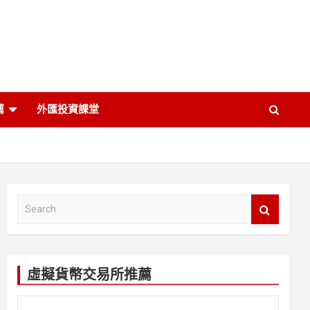
薦
外匯投資課堂
S
e
a
r
c
虛擬貨幣交易所推薦
h