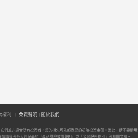
索權利
免責聲明
|
關於我們
。它們並非適合所有投資者，您的損失可能超過您的初始投資金額。因此，請不要動用
詳情請參考各大經紀商的『產品風險披露聲明』或『金融服務指引』等相關文檔。