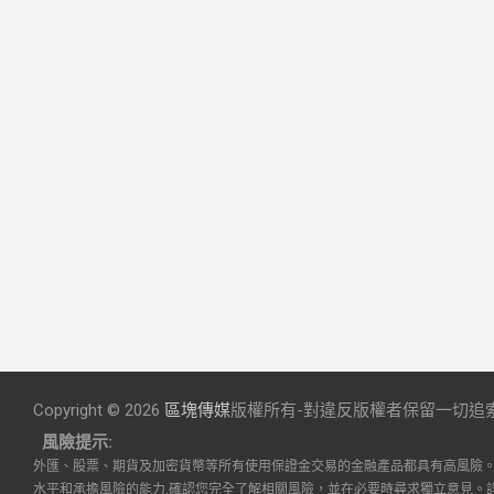
Copyright © 2026
區塊傳媒
版權所有-對違反版權者保留一切追
風險提示:
外匯、股票、期貨及加密貨幣等所有使用保證金交易的金融產品都具有高風險
水平和承擔風險的能力,確認您完全了解相關風險，並在必要時尋求獨立意見。