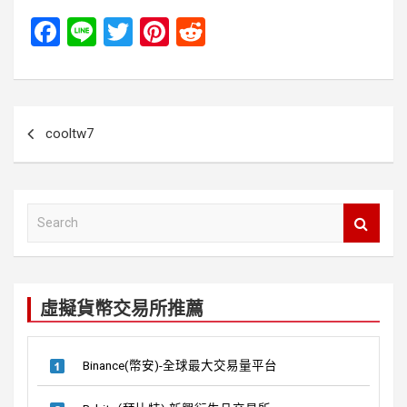
F
Li
T
Pi
R
a
n
wi
nt
e
ce
e
tt
er
d
b
er
es
di
文
cooltw7
o
t
t
章
o
導
k
覽
S
e
a
r
c
虛擬貨幣交易所推薦
h
Binance(幣安)-全球最大交易量平台