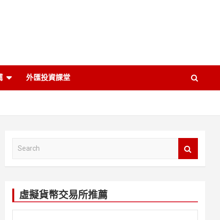
薦
外匯投資課堂
S
e
a
r
c
虛擬貨幣交易所推薦
h