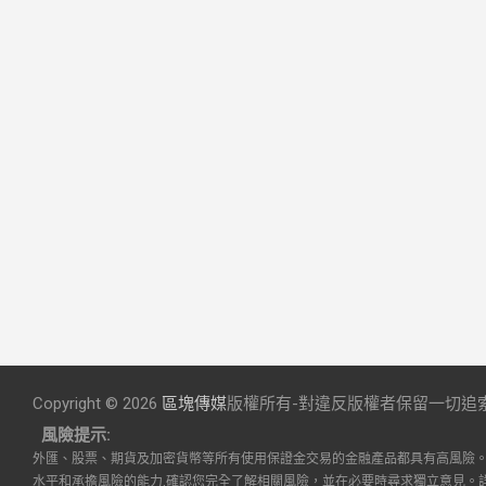
Copyright © 2026
區塊傳媒
版權所有-對違反版權者保留一切追
風險提示:
外匯、股票、期貨及加密貨幣等所有使用保證金交易的金融產品都具有高風險
水平和承擔風險的能力,確認您完全了解相關風險，並在必要時尋求獨立意見。