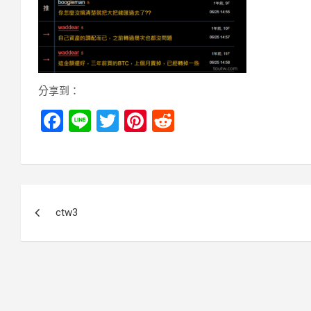
分享到：
F
Li
T
Pi
R
a
n
wi
nt
e
ce
e
tt
er
d
b
er
es
di
文
o
t
t
ctw3
章
o
k
導
覽