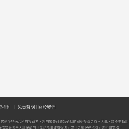
索權利
免責聲明
|
關於我們
。它們並非適合所有投資者，您的損失可能超過您的初始投資金額。因此，請不要動用
詳情請參考各大經紀商的『產品風險披露聲明』或『金融服務指引』等相關文檔。