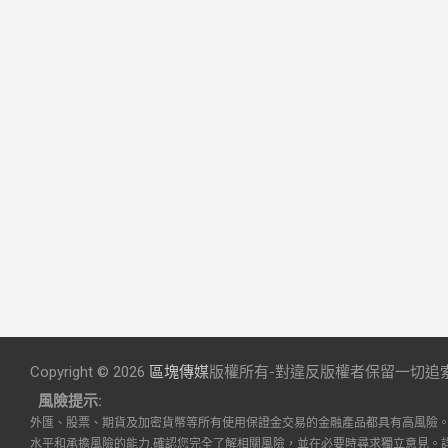
Copyright © 2026
區塊傳媒
版權所有-對違反版權者保留一切追
風險提示:
外匯、股票、期貨及加密貨幣等所有使用保證金交易的金融產品都具有高風險
水平和承擔風險的能力,確認您完全了解相關風險，並在必要時尋求獨立意見。