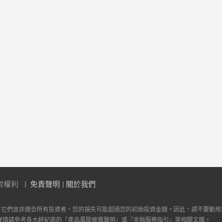
索權利
免責聲明
|
關於我們
。它們並非適合所有投資者，您的損失可能超過您的初始投資金額。因此，請不要動用
詳情請參考各大經紀商的『產品風險披露聲明』或『金融服務指引』等相關文檔。