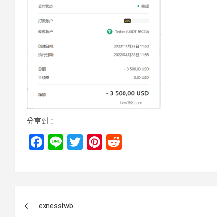
分享到：
F
Li
T
Pi
R
a
n
wi
nt
e
ce
e
tt
er
d
b
er
es
di
文
o
t
t
exnesstwb
章