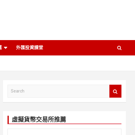
薦
外匯投資課堂
S
e
a
r
c
虛擬貨幣交易所推薦
h