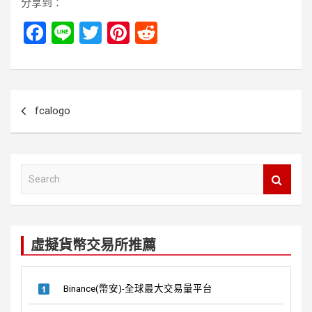
分享到：
F
Li
T
Pi
R
a
n
wi
nt
e
ce
e
tt
er
d
b
er
es
di
文
fcalogo
o
t
t
章
o
導
k
覽
S
e
a
r
c
虛擬貨幣交易所推薦
h
Binance(幣安)-全球最大交易量平台