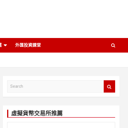
薦
外匯投資課堂
S
e
a
r
c
虛擬貨幣交易所推薦
h