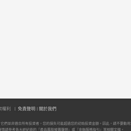
索權利
免責聲明
|
關於我們
。它們並非適合所有投資者，您的損失可能超過您的初始投資金額。因此，請不要動用
詳情請參考各大經紀商的『產品風險披露聲明』或『金融服務指引』等相關文檔。