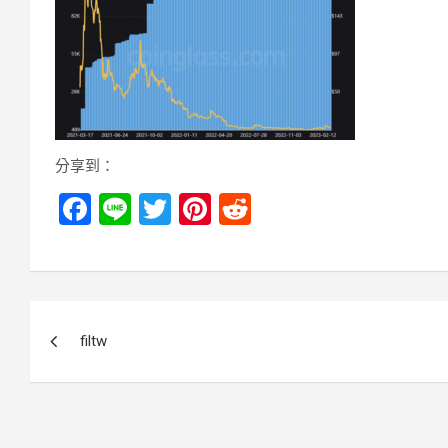
分享到：
F
Li
T
Pi
R
a
n
wi
nt
e
ce
e
tt
er
d
b
er
es
di
文
o
t
t
filtw
章
o
k
導
覽