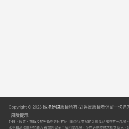
Copyright © 2026
區塊傳媒
版權所有-對違反版權者保留一切追
風險提示:
外匯、股票、期貨及加密貨幣等所有使用保證金交易的金融產品都具有高風險
水平和承擔風險的能力,確認您完全了解相關風險，並在必要時尋求獨立意見。