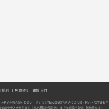
索權利
免責聲明
|
關於我們
。它們並非適合所有投資者，您的損失可能超過您的初始投資金額。因此，請不要動用
詳情請參考各大經紀商的『產品風險披露聲明』或『金融服務指引』等相關文檔。