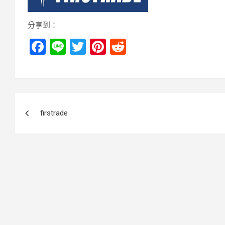
分享到：
F
Li
T
Pi
R
a
n
wi
nt
e
ce
e
tt
er
d
b
er
es
di
文
o
t
t
firstrade
章
o
k
導
覽