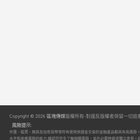
Copyright © 2026
區塊傳媒
版權所有-對違反版權者保留一切追
風險提示:
外匯、股票、期貨及加密貨幣等所有使用保證金交易的金融產品都具有高風險
水平和承擔風險的能力,確認您完全了解相關風險，並在必要時尋求獨立意見。