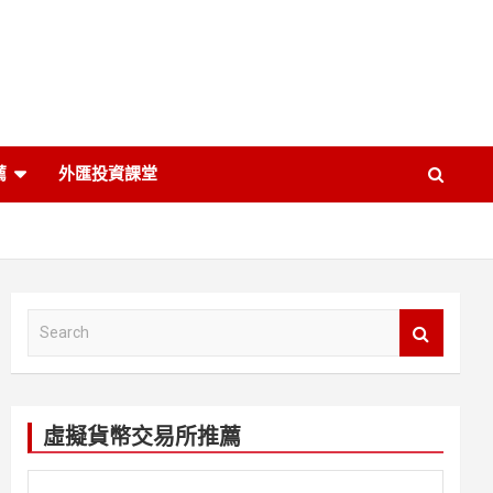
薦
外匯投資課堂
S
e
a
r
c
虛擬貨幣交易所推薦
h