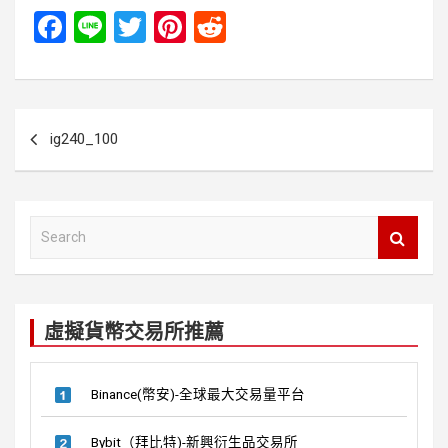
F
Li
T
Pi
R
a
n
wi
nt
e
ce
e
tt
er
d
b
er
es
di
文
ig240_100
o
t
t
章
o
導
k
覽
S
e
a
r
c
虛擬貨幣交易所推薦
h
Binance(幣安)-全球最大交易量平台
Bybit（拜比特)-新興衍生品交易所