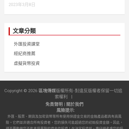
2023年3月8日
文章分類
外匯投資課堂
經紀商推薦
虛擬貨幣投資
Copyright © 2026
區塊傳媒
版權所有-對違反版權者保留一切追
索權利
免責聲明
|
關於我們
風險提示:
外匯、股票、期貨及加密貨幣等所有使用保證金交易的金融產品都具有高風
險。它們並非適合所有投資者，您的損失可能超過您的初始投資金額。因此，
請不要動用您不能承受風險的資金作投資！在決定投資前，應仔細考慮您的投