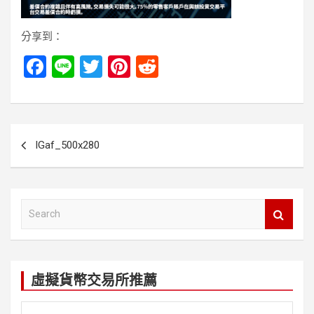
分享到：
F
Li
T
Pi
R
a
n
wi
nt
e
ce
e
tt
er
d
b
er
es
di
文
IGaf_500x280
o
t
t
章
o
導
k
覽
S
e
a
r
c
虛擬貨幣交易所推薦
h