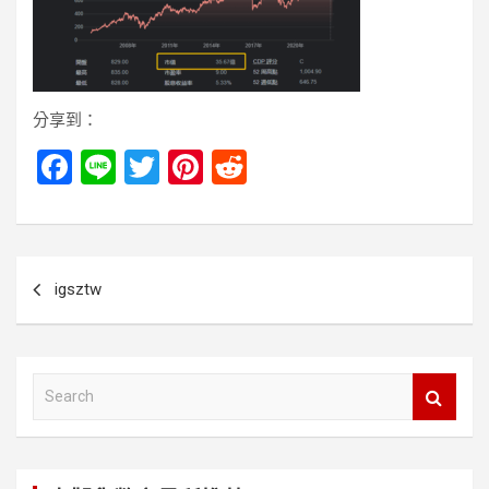
分享到：
F
Li
T
Pi
R
a
n
wi
nt
e
ce
e
tt
er
d
b
er
es
di
文
igsztw
o
t
t
章
o
導
k
覽
S
e
a
r
c