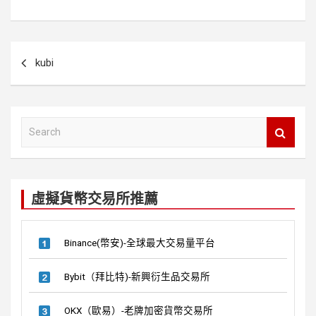
a
n
wi
nt
e
ce
e
tt
er
d
b
er
es
di
文
kubi
o
t
t
章
o
導
k
覽
S
e
a
r
c
虛擬貨幣交易所推薦
h
Binance(幣安)-全球最大交易量平台
Bybit（拜比特)-新興衍生品交易所
OKX（歐易）-老牌加密貨幣交易所