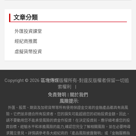
文章分類
外匯投資課堂
經紀商推薦
虛擬貨幣投資
Copyright © 2026
區塊傳媒
版權所有-對違反版權者保留一切追
索權利
免責聲明
|
關於我們
風險提示:
外匯、股票、期貨及加密貨幣等所有使用保證金交易的金融產品都具有高風
險。它們並非適合所有投資者，您的損失可能超過您的初始投資金額。因此，
請不要動用您不能承受風險的資金作投資！在決定投資前，應仔細考慮您的投
資目標，經驗水平和承擔風險的能力,確認您完全了解相關風險，並在必要時尋
求獨立意見。詳情請參考各大經紀商的『產品風險披露聲明』或『金融服務指