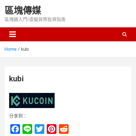
Skip
區塊傳媒
to
content
區塊鏈入門/虛擬貨幣投資指南
Home
kubi
kubi
分享到：
F
Li
T
Pi
R