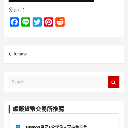
分享到：
F
Li
T
Pi
R
a
n
wi
nt
e
ce
e
tt
er
d
b
er
es
di
文
lunatw
o
t
t
章
o
導
k
覽
S
e
a
r
c
虛擬貨幣交易所推薦
h
Binance(幣安)-全球最大交易量平台