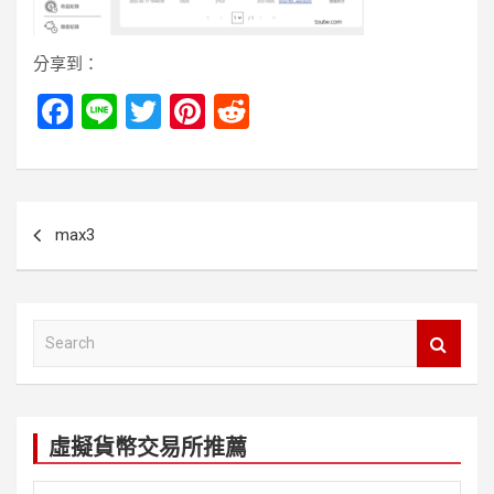
分享到：
F
Li
T
Pi
R
a
n
wi
nt
e
ce
e
tt
er
d
b
er
es
di
文
max3
o
t
t
章
o
導
k
覽
S
e
a
r
c
虛擬貨幣交易所推薦
h