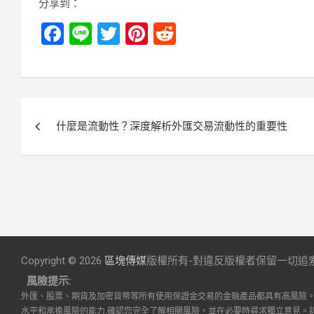
分享到：
F
Li
T
Pi
R
a
n
wi
nt
e
ce
e
tt
er
d
b
er
es
di
文
o
t
t
什麼是流動性？深度解析外匯交易流動性的重要性
章
o
k
導
覽
Copyright © 2026
區塊傳媒
版權所有-對違反版權者保留一切追
風險提示:
外匯、股票、期貨及加密貨幣等所有使用保證金交易的金融產品都具有高風險
水平和承擔風險的能力,確認您完全了解相關風險，並在必要時尋求獨立意見。