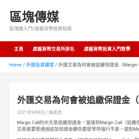
Skip
to
區塊傳媒
content
區塊鏈入門/虛擬貨幣投資指南
主頁
虛擬貨幣交易所排名
虛擬貨幣投資入門教學
Home
外匯投資課堂
外匯交易為何會被追繳保證金（Margin 
外匯交易為何會被追繳保證金（Mar
2021年9月8日
匯商君
Margin Call的中文是追繳保證金。當接到Margin C
交易者要麼通過追加保證金續命要麼等待強行平倉。面對Marg