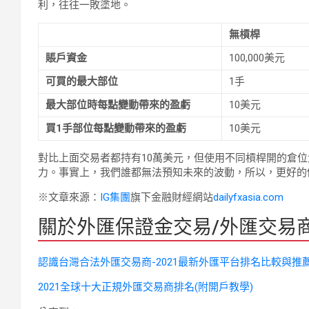
利，往往一敗塗地。
無槓桿
賬戶資金
100,000美元
可買的最大部位
1手
最大部位時每點變動帶來的盈虧
10美元
買1手部位每點變動帶來的盈虧
10美元
對比上面交易者都持有10萬美元，但使用不同槓桿開的倉
力。事實上，我們誰都無法預知未來的波動，所以，更好的做法是
※文章來源：
IG集團
旗下金融財經網站
dailyfxasia.com
關於外匯保證金交易/外匯交易商
認識台灣合法外匯交易商-2021最新外匯平台排名比較與推
2021全球十大正規外匯交易商排名(附開戶教學)