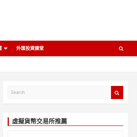
薦
外匯投資課堂
S
e
a
r
c
虛擬貨幣交易所推薦
h