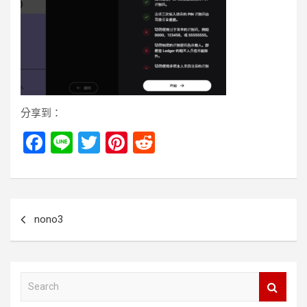
分享到：
F
Li
T
Pi
R
a
n
wi
nt
e
ce
e
tt
er
d
b
er
es
di
文
nono3
o
t
t
章
o
導
k
覽
S
e