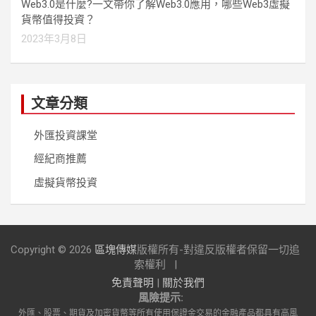
Web3.0是什麼?一文帶你了解Web3.0應用，哪些Web3虛擬
貨幣值得投資？
2023年3月8日
文章分類
外匯投資課堂
經紀商推薦
虛擬貨幣投資
Copyright © 2026
區塊傳媒
版權所有-對違反版權者保留一切追
索權利
免責聲明
|
關於我們
風險提示:
外匯、股票、期貨及加密貨幣等所有使用保證金交易的金融產品都具有高風