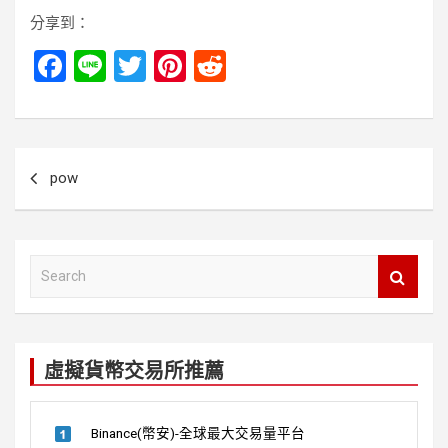
分享到：
F
Li
T
Pi
R
a
n
wi
nt
e
ce
e
tt
er
d
b
er
es
di
文
pow
o
t
t
章
o
導
k
覽
S
e
a
r
c
虛擬貨幣交易所推薦
h
Binance(幣安)-全球最大交易量平台