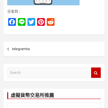
分享到：
F
Li
T
Pi
R
a
n
wi
nt
e
ce
e
tt
er
d
b
er
es
di
文
telegramtw
o
t
t
章
o
導
k
覽
S
e
a
r
c
虛擬貨幣交易所推薦
h