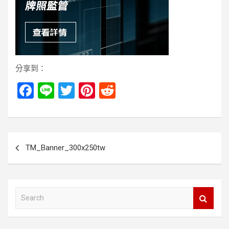
分享到：
F
Li
T
Pi
R
a
n
wi
nt
e
ce
e
tt
er
d
b
er
es
di
文
TM_Banner_300x250tw
o
t
t
章
o
導
k
覽
S
e
a
r