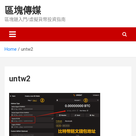
Skip
區塊傳媒
to
content
區塊鏈入門/虛擬貨幣投資指南
Home
untw2
untw2