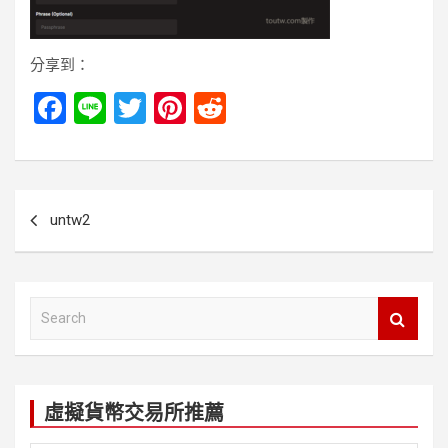
分享到：
F
Li
T
Pi
R
a
n
wi
nt
e
ce
e
tt
er
d
b
er
es
di
文
untw2
o
t
t
章
o
導
k
覽
S
e
a
r
c
虛擬貨幣交易所推薦
h