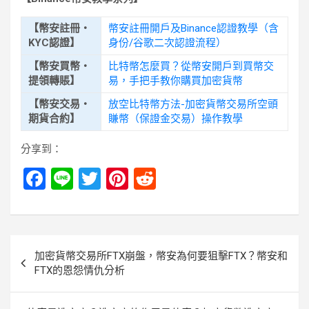
【幣安註冊・
幣安註冊開戶及Binance認證教學（含
KYC認證】
身份/谷歌二次認證流程）
【幣安買幣・
比特幣怎麼買？從幣安開戶到買幣交
提領轉賬】
易，手把手教你購買加密貨幣
【幣安交易・
放空比特幣方法-加密貨幣交易所空頭
期貨合約】
賺幣（保證金交易）操作教學
分享到：
F
Li
T
Pi
R
a
n
wi
nt
e
ce
e
tt
er
d
b
er
es
di
文
加密貨幣交易所FTX崩盤，幣安為何要狙擊FTX？幣安和
o
t
t
章
FTX的恩怨情仇分析
o
導