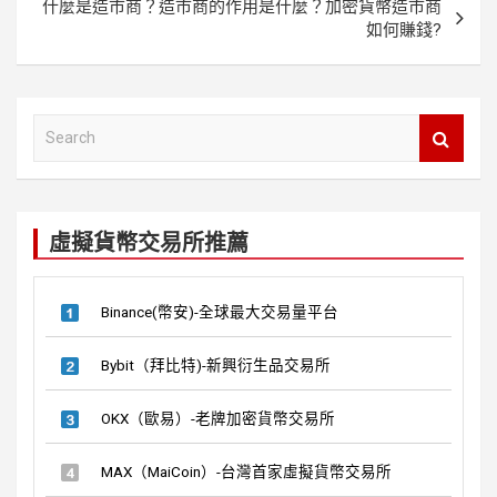
k
覽
什麼是造市商？造市商的作用是什麼？加密貨幣造市商
如何賺錢?
S
e
a
r
c
虛擬貨幣交易所推薦
h
Binance(幣安)-全球最大交易量平台
Bybit（拜比特)-新興衍生品交易所
OKX（歐易）-老牌加密貨幣交易所
MAX（MaiCoin）-台灣首家虛擬貨幣交易所