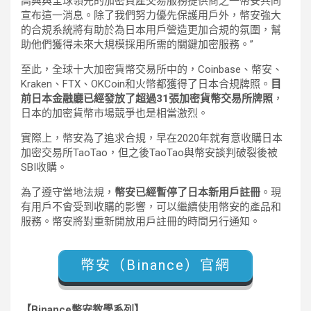
高興與全球領先的加密資產交易服務提供商之一幣安共同
宣布這一消息。除了我們努力優先保護用戶外，幣安強大
的合規系統將有助於為日本用戶營造更加合規的氛圍，幫
助他們獲得未來大規模採用所需的關鍵加密服務。”
至此，全球十大加密貨幣交易所中的，Coinbase、幣安、
Kraken、FTX、OKCoin和火幣都獲得了日本合規牌照。
目
前日本金融廳已經發放了超過31張加密貨幣交易所牌照
，
日本的加密貨幣市場競爭也是相當激烈。
實際上，幣安為了追求合規，早在2020年就有意收購日本
加密交易所TaoTao，但之後TaoTao與幣安談判破裂後被
SBI收購。
為了遵守當地法規，
幣安已經暫停了日本新用戶註冊
。現
有用戶不會受到收購的影響，可以繼續使用幣安的產品和
服務。幣安將對重新開放用戶註冊的時間另行通知。
幣安（Binance）官網
【Binance幣安教學系列】