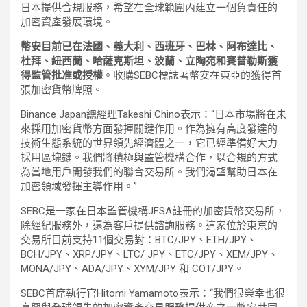
日本提供合規服務，希望在全球範圍內建立一個負責任的
加密資產發展環境。
幣安目前已在法國、義大利、西班牙、巴林、阿布達比、
杜拜、紐西蘭、哈薩克斯坦、波蘭、立陶宛和賽普勒斯獲
得監管批准或授權
。收購SEBC標誌著幣安在東亞的獲得首
張加密貨幣牌照。
Binance Japan總經理Takeshi Chino表示：“日本市場將在未
來採用加密貨幣方面發揮關鍵作用。作為擁有高度發達的
技術生態系統的世界領先經濟體之一，它已經準備好大力
採用區塊鏈。我們將積極與監管機構合作，以合規的方式
為當地用戶開發我們的聯合交易所。我們渴望幫助日本在
加密領域發揮主導作用。”
SEBC是一家在日本監管機構JFSA註冊的加密貨幣交易所，
除經紀服務外，還為客戶提供諮詢服務。這家位於東京的
交易所目前支持11個交易對：BTC/JPY、ETH/JPY、
BCH/JPY、XRP/JPY、LTC/ JPY、ETC/JPY、XEM/JPY、
MONA/JPY、ADA/JPY、XYM/JPY 和 COT/JPY。
SEBC首席執行官Hitomi Yamamoto表示：“我們很榮幸也很