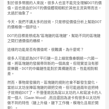
對於很多幣圈的人來說，很多人也並不能完全理解DOT的價
值。這也是由於DOT的價值體現相較於其他主流貨幣而言，
太過於抽象了。
今天，我們不講太多的技術，只是想從價值分析上幫助DOT
的價格做一個評估。
DOT的目標是想成為“區塊鏈的區塊鏈”，幫助不同的區塊鏈
之間打通價值的橋樑。
這樣的功能是否有價值呢，很難講，為什麼呢？
很多人可能認為DOT平行鏈一旦上線就像秦朝統一六國一
樣，將區塊鏈的發展帶到新的一個高度。但現實並沒有那
麼樂觀，DOT的中繼鏈性能對於異構鏈而言，性能相對較
差。
然而，事物是發展的，區塊鏈的規則也會不斷發生變化，
當前以太坊坐陣區塊鏈的頭把交椅，但可能過兩年這把椅
子就得給DOT了，不僅僅是因為寫以太坊的人和寫波卡的人
是一個人（Gavin Wood）,而且還因為波卡有很多以太坊所
做不到的特性（鏈上升級，鏈下工作機，模塊化且易於開
發）。