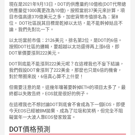
現在是2021年9月13日，DOT的供應量約10億枚(DOT代幣總
供應量從1000萬更改為10億)，按照當前37美元來計算，項
目市值高達370億美元之多，加密貨幣市值排名為：第8
位。 DOT社區說其目標是乾掉以太坊，能不能幹掉姑且不
論，我們先對比一下。
以太坊當前市值：2126美元，排名第2位，是DOT的6倍。
按照DOT社區的邏輯，要超越以太坊還得再上漲6倍，即
DOT單價要漲到222美元。
DOT到底能不能漲到222美元呢？在這裡我也不妄下結論，
我們假設DOT會漲到了222美金，那麼也只是6倍的機會，
對於幣圈來說，6倍真心算不上什麼！
但需要注意的是，這幾年嚷著要幹掉ETH的項目太多了，最
終都以失敗告終，EOS就是很好的例子。
在這裡我也不想討論DOT到底會不會成為下一個EOS，即便
今天EOS已經被BM拋棄、成為了垃圾和笑柄，但完全不阻
礙當年一大波人靠EOS發家致富。
DOT價格預測