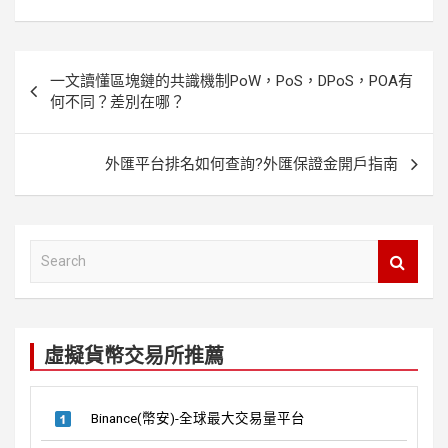
a
n
wi
nt
e
ce
e
tt
er
d
b
er
es
di
文
一文讀懂區塊鏈的共識機制PoW，PoS，DPoS，POA有
o
t
t
章
何不同？差別在哪？
o
導
k
覽
外匯平台排名如何查詢?外匯保證金開戶指南
S
e
a
r
c
虛擬貨幣交易所推薦
h
Binance(幣安)-全球最大交易量平台