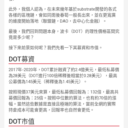
此外，我個人認為，在未來幾年基於substrate開發的各式
各樣的區塊鏈，會如同雨後春筍一般長出來，並在更寬廣
的維度開始落地（聯盟鏈，DAO，去中心化金融）。
最後，我們回到問題本身，波卡（DOT）的理性價格區間究
竟是多少呢？
接下來前景如何呢？我們先看一下其募資和市值。
DOT募資
2017年-2020年，DOT累計融資了約2.4億美元，最低私募價
為28美元（DOT進行100倍稀釋後相當於0.28美元），最高
公募價為145美元（稀釋後為1.45美元）。
按照現價37美元來算，最低私募價回報為：132倍，最高共
募價回報為：25倍。按照中位數的算法，也有約70倍的漲
幅。當然這些數據是直接且極端的算法，當前全網的實際
持倉成本可能會更高，回報率也自然會更低。
DOT市值